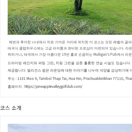
해변과 후아힌 시내에서 차로 가까운 거리에 위치한 이 코스는 모든 레벨의 골
.
태국식 클럽하우스에는 고급 라커룸과 완비된 프로샵이 마련되어 있습니다
라운
,
19
Mulligan's Pub
취하거나
태국에서 가장 아름다운
번 홀로 손꼽히는
에서 라운
,
.
드라이빙 레인지와 퍼팅 그린
치핑 그린을 갖춘 훌륭한 연습 시설도 있습니다
.
제공합니다
멀리건스 펍은 라운딩에 대한 이야기를 나누며 석양을 감상하기에 
: 1101 Moo 9, Tambol Thap Tai, Hua Hin, Prachuabkirikhan 77110, Tha
주소
:
https://pineapplevalleygolfclub.com/
홈페이지
코스 소개