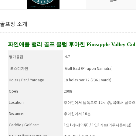
골프장 소개
파인애플 밸리 골프 클럽 후아힌
Pineapple Valley Go
4.7
평가등급
Golf East (Pirapon Namatra)
코스디자인
Holes / Par / Yardage:
18 holes par 72 (7361 yards)
Open
2008
Location:
12km(
후아힌에서 남쪽으로
방콕에서 남쪽
Distance:
10
후아힌에서
분
Caddie / Golf cart
1
1
(
) / 1
1
(
)
인
캐디
의무
인
카트
의무사용아님
Max. golfers per group:
4
/
4