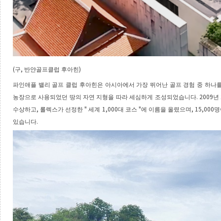
(
,
)
구
반얀골프클럽 후아힌
파인애플 밸리 골프 클럽 후아힌은 아시아에서 가장 뛰어난 골프 경험 중 하
. 2009
농장으로 사용되었던 땅의 자연 지형을 따라 세심하게 조성되었습니다
년
,
"
1,000
"
, 15,000
수상하고
롤렉스가 선정한
세계
대 코스
에 이름을 올렸으며
명
.
있습니다