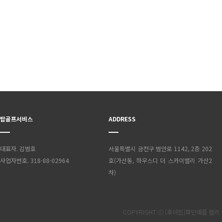
탑골프서비스
ADDRESS
대표자. 김범호
서울특별시 금천구 범안로 1142, 2층 202
사업자번호. 318-88-02964
호(가산동, 하우스디 더 스카이밸리 가산2
차)
COPYRIGHT ⓒ [후아힌]파인애플 밸리 골프 