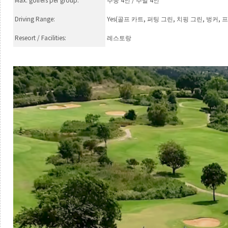
주중
인
주말
인
Driving Range:
Yes(
,
,
,
,
골프 카트
퍼팅 그린
치핑 그린
벙커
프
Reseort / Facilities:
레스토랑