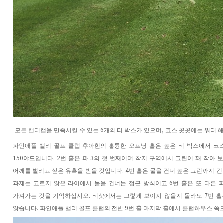
6
,
모든 핸디캡을 만족시킬 수 있는
개의 티 박스가 있으며
코스 곳곳에는 워터 
파인애플 밸리 골프 클럽 후아힌의 훌륭한 오프닝 홀은 높은 티 박스에서 코
150
. 2
3
야드입니다
번 홀은 파
의 첫 번째이며 착지 구역에서 그린이 꽤 작아 
. 4
어깨를 벌리고 싶은 유혹을 받을 것입니다
번 홀은 물을 건너 높은 그린까지 긴
6
과제는 고르지 않은 라이에서 물을 건너는 접근 방식이고
번 홀은 또 다른 
.
7
가져가는 것을 기억하십시오
티샷에서는 그렇게 보이지 않을지 몰라도
번 홀
.
9
않습니다
파인애플 밸리 골프 클럽의 전반
번 홀 마지막 홀에서 클럽하우스 쪽