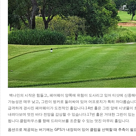
,
백나인의 시작은 힘들고
페어웨이 양쪽에 위험이 도사리고 있어 티샷에 신중해
,
가능성은 매우 낮고
그린이 벙커로 둘러싸여 있어 어프로치가 특히 까다롭습니
.14
급격하게 경사진 페어웨이가 도전적인 홀입니다
번 홀은 그린 앞에 시냇물이
.17
내려다보며 멋진 바다 전망을 감상할 수 있습니다
번 홀은 거대한 그린이 있는
.
됩니다
클럽하우스를 향해 드라이브를 조준할 수 있는 멋진 마무리 홀입니다.
GPS
옵션으로 제공되는 버기에는
가 내장되어 있어 클럽을 선택할 때 추측이 필