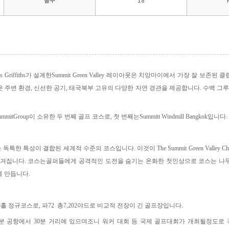
 Griffiths
가 설계한
Summit Green Valley
레이아웃은 치앙마이에서 가장 잘 보존된 클
운 주변 환경
,
신선한 공기
,
태국북부 고유의 다양한 자연 경관을 제공합니다
.
수백 그루
mmitGroup
이 소유한 두 번째 골프 코스로
,
첫 번째는
Summitt Windmill Bangkok
입니다
.
 독특한 특성이 결합된 세계적 수준의 코스입니다
.
이것이
The Summit Green Valley Ch
여겨집니다
.
코스는골퍼들에게 공격적인 도전을 숨기는 온화한 첫인상으로 코스는 나
게 만듭니다
.
8
홀 정규코스로
,
파
72
총
7,202
야드로 비교적 전장이 긴 골프장입니다
.
분 공항에서
30
분 거리에 있으며조니 워커 대회 등 국제 골프대회가 개최될정도로