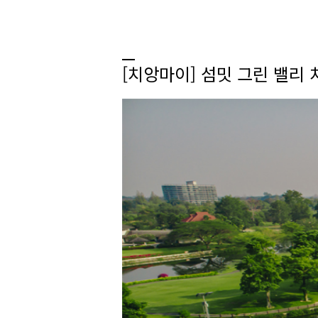
[치앙마이] 섬밋 그린 밸리