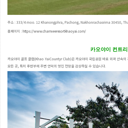
주소
: 333/4 moo. 12 Khanongphra, Pachong, Nakhonrachasrima 30450,
Th
홈페이지
:
https://www.charnveeresortkhaoyai.com/
카오야이
컨트리
카오야이 골프 클럽
(Khao YaiCountyr Club)
은 카오야이 국립공원 바로 외곽 산속의
모든 곳
,
특히 후반부에 주변 언덕의 멋진 전망을 감상하실 수 있습니다
.